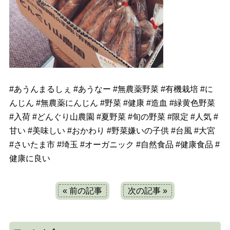
#
あうんまるしぇ
#
あうなー
#
無農薬野菜
#
有機栽培
#
に
んじん
#
無農薬にんじん
#
野菜
#
健康
#
造血
#
緑黄色野菜
#
入荷
#
どんぐり山農園
#
夏野菜
#
旬の野菜
#
限定
#
人気
#
甘い
#
美味しい
#
おかわり
#
野菜嫌いの子供
#
台風
#
大宮
#
さいたま市
#
埼玉
#
オーガニック
#
自然食品
#
健康食品
#
健康に良い
« 前の記事
次の記事 »