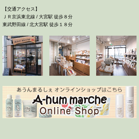
業務を委託する業者に対して開示する場合
【交通アクセス】
ＪＲ京浜東北線 / 大宮駅 徒歩８分
・法令に基づき開示することが必要である場合
東武野田線 / 北大宮駅 徒歩１８分
個人情報の安全対策
当店は、個人情報の正確性及び安全性確保のために、セ
キュリティに万全の対策を講じています。
ご本人の照会
お客さまがご本人の個人情報の照会・修正・削除などを
ご希望される場合には、ご本人であることを確認の上、
対応させていただきます。
法令、規範の遵守と見直し
当社は、保有する個人情報に関して適用される日本の法
令、その他規範を遵守するとともに、本ポリシーの内容
を適宜見直し、その改善に努めます。
【お問い合わせ】
当店の個人情報の取扱に関するお問い合わせは下記まで
ご連絡ください。