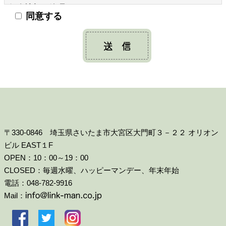
個人情報の管理
同意する
当店は、お客さまの個人情報を正確かつ最新の状態に保
ち、個人情報への不正アクセス・紛失・破損・改ざん・
漏洩などを防止するため、セキュリティシステムの維
持・管理体制の整備・社員教育の徹底等の必要な措置を
講じ、安全対策を実施し個人情報の厳重な管理を行ない
ます。
個人情報の利用目的
お客さまからお預かりした個人情報は、当店からのご連
絡や業務のご案内やご質問に対する回答として、電子メ
〒330-0846 埼玉県さいたま市大宮区大門町３－２２ オリオン
ールや資料のご送付に利用いたします。
ビル EAST１F
OPEN：10：00～19：00
個人情報の第三者への開示・提供の禁止
CLOSED：毎週水曜、ハッピーマンデー、年末年始
当店は、お客さまよりお預かりした個人情報を適切に管
電話：048-782-9916
理し、次のいずれかに該当する場合を除き、個人情報を
Mail：
第三者に開示いたしません。
・お客さまの同意がある場合
・お客さまが希望されるサービスを行なうために当店が