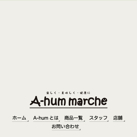
A-hum marche（あうんまるしぇ）
〒330-0846 埼玉県さいたま市大宮区大門町３－２２ オ
リオンビル EAST１F
TEL：048-782-9916
Mail：