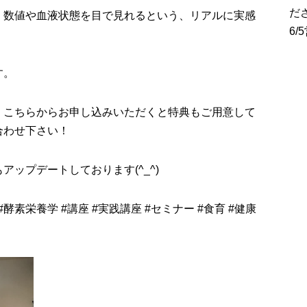
だ
、数値や血液状態を目で見れるという、リアルに実感
6
す。
、こちらからお申し込みいただくと特典もご用意して
合わせ下さい！
アップデートしております(
^_^
)
#
酵素栄養学
#
講座
#
実践講座
#
セミナー
#
食育
#
健康