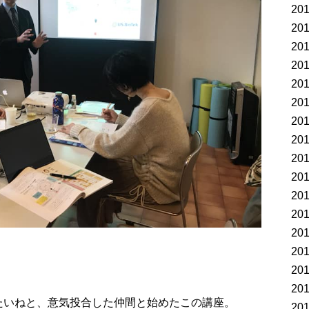
20
20
20
20
20
20
20
20
20
20
20
20
20
20
20
20
たいねと、意気投合した仲間と始めたこの講座。
20