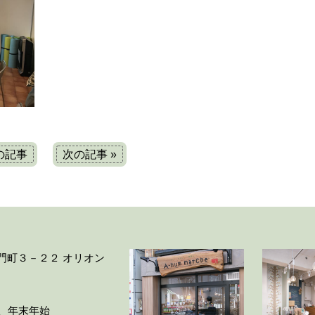
前の記事
次の記事 »
大門町３－２２ オリオン
ー、年末年始