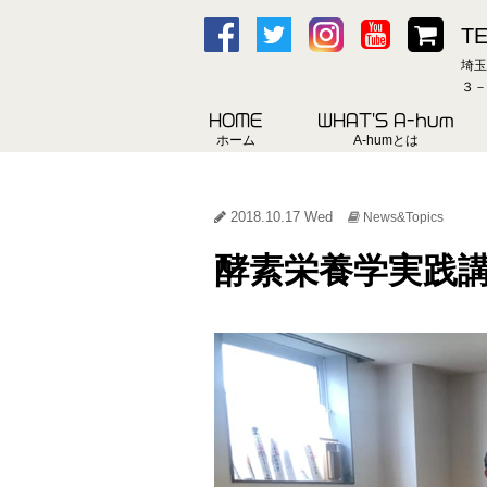
TE
埼玉
３－
HOME
WHAT'S A-hum
ホーム
A-humとは
2018.10.17 Wed
News&Topics
酵素栄養学実践