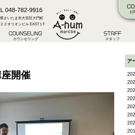
CO
L 048-782-9916
お
県さいたま市大宮区大門町
２２オリオンビル EAST１F
COUNSELING
STAFF
カウンセリング
スタッフ
ア
講座開催
20
20
20
20
20
20
20
20