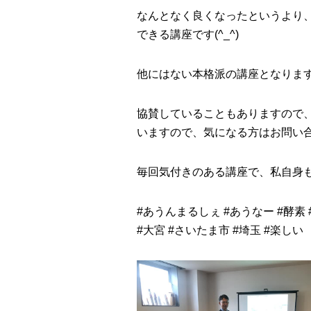
なんとなく良くなったというより
できる講座です(
^_^
)
他にはない本格派の講座となりま
協賛していることもありますので
いますので、気になる方はお問い
毎回気付きのある講座で、私自身も
#
あうんまるしぇ
#
あうなー
#
酵素
#
大宮
#
さいたま市
#
埼玉
#
楽しい