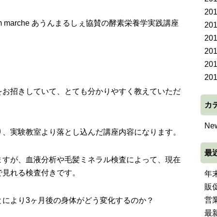
20
 marche あうんまるしぇ協賛の酵素栄養学実践講座
20
20
20
20
20
をお招きしていて、とても分かりやすく教えていただ
カ
Ne
り、実験教室より落とし込んだ講座内容になります。
最
ますが、血液分析や毛髪ミネラル検査によって、現在
で見れる検査付きです。
年
販
営
とにより3ヶ月後の身体がどう変化するのか？
最