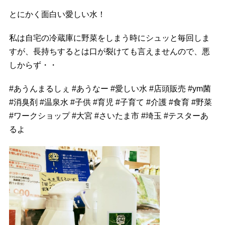
とにかく面白い愛しい水！
私は自宅の冷蔵庫に野菜をしまう時にシュッと毎回しま
すが、長持ちするとは口が裂けても言えませんので、悪
しからず・・
#
あうんまるしぇ
#
あうなー
#
愛しい水
#
店頭販売
#
ym菌
#
消臭剤
#
温泉水
#
子供
#
育児
#
子育て
#
介護
#
食育
#
野菜
#
ワークショップ
#
大宮
#
さいたま市
#
埼玉
#
テスターあ
るよ