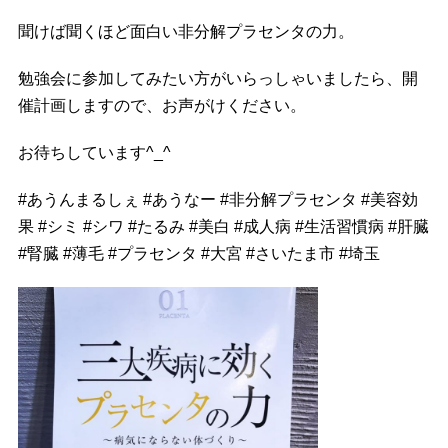
聞けば聞くほど面白い非分解プラセンタの力。
勉強会に参加してみたい方がいらっしゃいましたら、開
催計画しますので、お声がけください。
お待ちしています^_^
#
あうんまるしぇ
#
あうなー
#
非分解プラセンタ
#
美容効
果
#
シミ
#
シワ
#
たるみ
#
美白
#
成人病
#
生活習慣病
#
肝臓
#
腎臓
#
薄毛
#
プラセンタ
#
大宮
#
さいたま市
#
埼玉