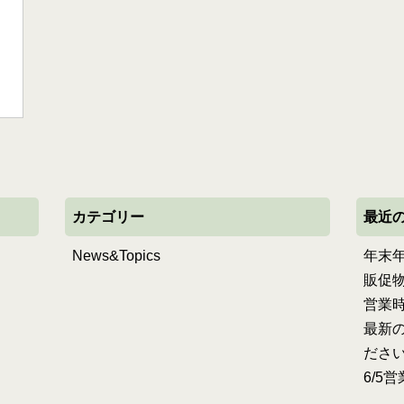
カテゴリー
最近
News&Topics
年末
販促
営業
最新の
ださ
6/5