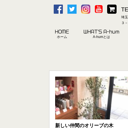
TE
埼玉
３－
HOME
WHAT'S A-hum
ホーム
A-humとは
新しい仲間のオリーブの木