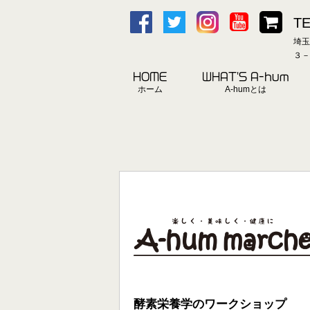
TE
埼玉
３－
HOME
WHAT'S A-hum
ホーム
A-humとは
酵素栄養学のワークショップ