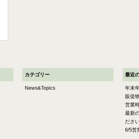
カテゴリー
最近
News&Topics
年末
販促
営業
最新の
ださ
6/5