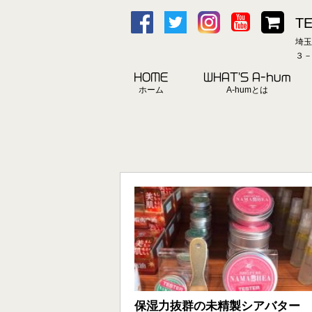
TE
埼玉
３－
HOME
WHAT'S A-hum
ホーム
A-humとは
保湿力抜群の未精製シアバター