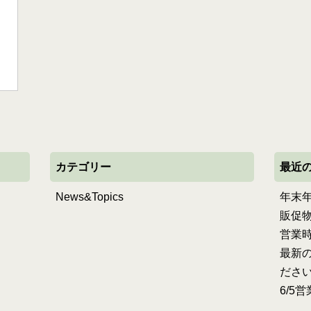
た
カテゴリー
最近
News&Topics
年末
販促
営業
最新の
ださ
6/5