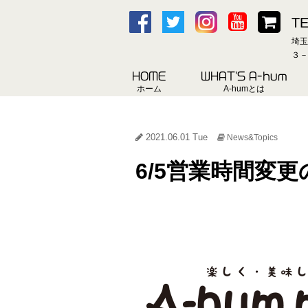
TE
埼玉
３－
HOME
WHAT'S A-hum
ホーム
A-humとは
2021.06.01 Tue
News&Topics
6/5営業時間変