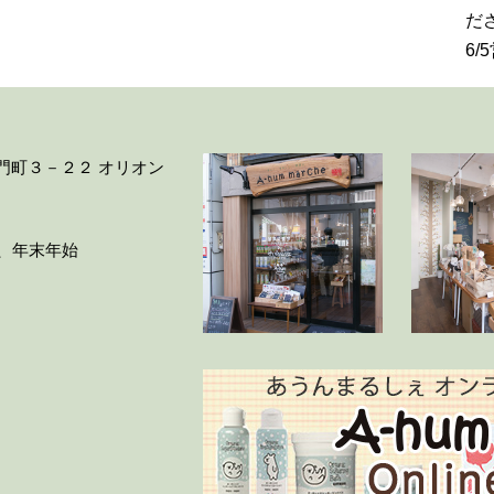
だ
6
大門町３－２２ オリオン
ー、年末年始