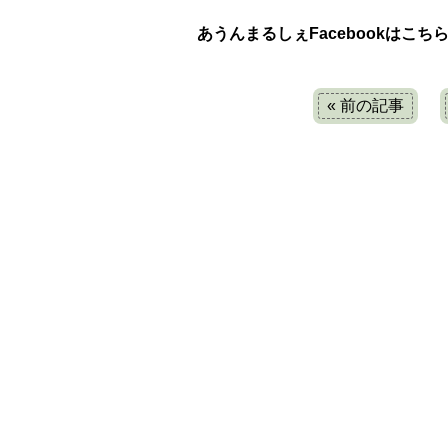
あうんまるしぇFacebookはこち
« 前の記事