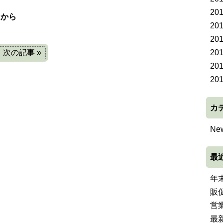
20
らから
20
20
20
次の記事 »
20
20
カ
Ne
最
年
販
営
最