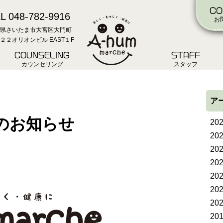
CO
L 048-782-9916
お
県さいたま市大宮区大門町
２２オリオンビル EAST１F
COUNSELING
STAFF
カウンセリング
スタッフ
ア
更のお知らせ
20
20
20
20
20
20
20
20