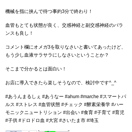
機械を指に挟んで待つ事約3分で終わり！
血管もとても状態が良く、交感神経と副交感神経のバラ
ンスも良し！
コメント欄にオメガ3を取りなさいと書いてあったけど、
もう少し血液サラサラにしなさいということか？
そこまで分かるとは面白い！
お店に導入できたら楽しそうなので、検討中です^_^
#
あうんまるしぇ
#
あうなー
#
ahum
#
marche
#
スマートパ
ルス
#
ストレス
#
血管状態
#
チェック
#
酵素栄養学
#
ハー
モニックニュートリション
#
出会い
#
食育
#
子育て
#
育児
#
子供
#
ドロドロ血
#
大宮
#
さいたま市
#
埼玉