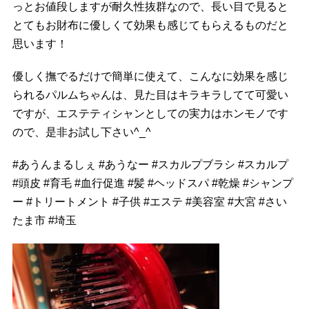
っとお値段しますが耐久性抜群なので、長い目で見ると
とてもお財布に優しくて効果も感じてもらえるものだと
思います！
優しく撫でるだけで簡単に使えて、こんなに効果を感じ
られるパルムちゃんは、見た目はキラキラしてて可愛い
ですが、エステティシャンとしての実力はホンモノです
ので、是非お試し下さい^_^
#
あうんまるしぇ
#
あうなー
#
スカルプブラシ
#
スカルプ
#
頭皮
#
育毛
#
血行促進
#
髪
#
ヘッドスパ
#
乾燥
#
シャンプ
ー
#
トリートメント
#
子供
#
エステ
#
美容室
#
大宮
#
さい
たま市
#
埼玉