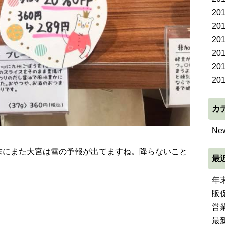
20
20
20
20
20
20
カ
Ne
末にまた大宮は雪の予報が出てますね。降らないこと
最
・
年
販
営
最