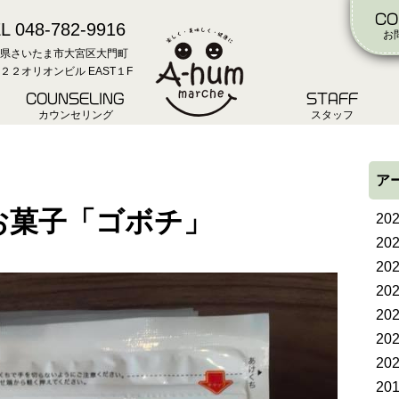
CO
L 048-782-9916
お
県さいたま市大宮区大門町
２２オリオンビル EAST１F
COUNSELING
STAFF
カウンセリング
スタッフ
ア
お菓子「ゴボチ」
20
20
20
20
20
20
20
20