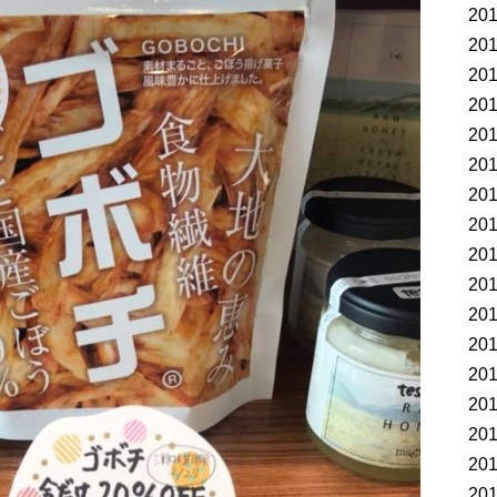
20
20
20
20
20
20
20
20
20
20
20
20
20
20
20
20
20