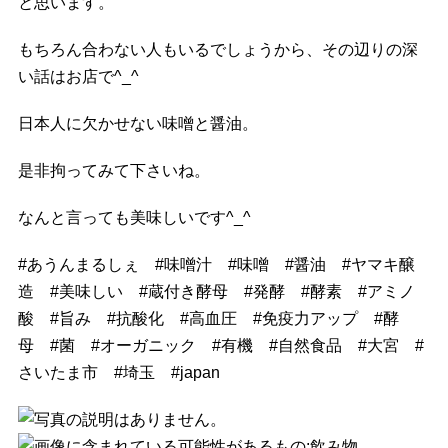
と思います。
もちろん合わない人もいるでしょうから、その辺りの深
い話はお店で^_^
日本人に欠かせない味噌と醤油。
是非拘ってみて下さいね。
なんと言っても美味しいです^_^
#
あうんまるしぇ
#
味噌汁
#
味噌
#
醤油
#
ヤマキ醸
造
#
美味しい
#
蔵付き酵母
#
発酵
#
酵素
#
アミノ
酸
#
旨み
#
抗酸化
#
高血圧
#
免疫力アップ
#
酵
母
#
菌
#
オーガニック
#
有機
#
自然食品
#
大宮
#
さいたま市
#
埼玉
#
japan