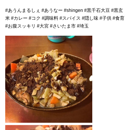
#
あうんまるしぇ
#
あうなー
#
shingen
#
黒千石大豆
#
黒玄
米
#
カレー
#
コク
#
調味料
#
スパイス
#
隠し味
#
子供
#
食育
#
お腹スッキリ
#
大宮
#
さいたま市
#
埼玉