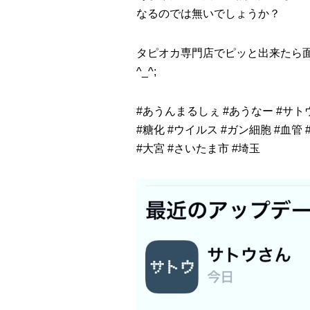
なるのでは無いでしょうか？
タピオカ専門店でピッと出来たら
^_^;
#
あうんまるしぇ
#
あうなー
#
サト
#
糖化
#
ウイルス
#
ガン細胞
#
血管
#
大宮
#
さいたま市
#
埼玉