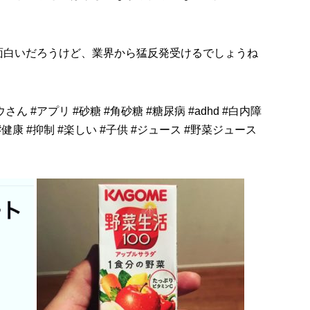
面白いだろうけど、業界から猛反発受けるでしょうね
ウさん
#
アプリ
#
砂糖
#
角砂糖
#
糖尿病
#
adhd
#
白内障
#
健康
#
抑制
#
楽しい
#
子供
#
ジュース
#
野菜ジュース