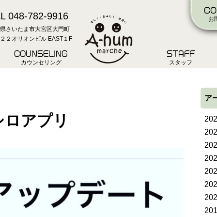
CO
L 048-782-9916
お
県さいたま市大宮区大門町
２２オリオンビル EAST１F
COUNSELING
STAFF
カウンセリング
スタッフ
ア
シロアプリ
20
20
20
20
20
20
20
20