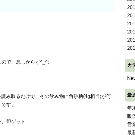
20
20
20
20
20
20
で、悪しからず^_^;
カ
Ne
最
読み取るだけで、その飲み物に角砂糖(4g相当)が何
リです。
年
販
い、即ゲット！
営
最