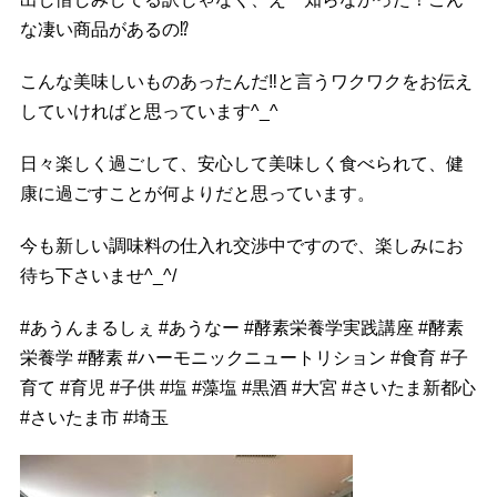
な凄い商品があるの
⁉️
こんな美味しいものあったんだ
‼️
と言うワクワクをお伝え
していければと思っています^_^
日々楽しく過ごして、安心して美味しく食べられて、健
康に過ごすことが何よりだと思っています。
今も新しい調味料の仕入れ交渉中ですので、楽しみにお
待ち下さいませ^_^/
#
あうんまるしぇ
#
あうなー
#
酵素栄養学実践講座
#
酵素
栄養学
#
酵素
#
ハーモニックニュートリション
#
食育
#
子
育て
#
育児
#
子供
#
塩
#
藻塩
#
黒酒
#
大宮
#
さいたま新都心
#
さいたま市
#
埼玉