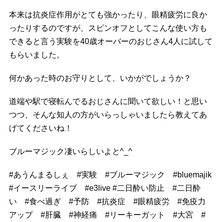
本来は抗炎症作用がとても強かったり、眼精疲労に良か
ったりするのですが、スピンオフとしてこんな使い方も
できると言う実験を40歳オーバーのおじさん4人に試して
もらいました。
何かあった時のお守りとして、いかがでしょうか？
道端や駅で寝転んでるおじさんに聞いて欲しい！と思い
つつ、そんな知人の方がいらっしゃいましたら教えてあ
げてくださいね！
ブルーマジック凄いらしいよと^_^
#
あうんまるしぇ
#
実験
#
ブルーマジック
#
bluemajik
#
イースリーライブ
#
e3live
#
二日酔い防止
#
二日酔
い
#
食べ過ぎ
#
予防
#
抗炎症
#
眼精疲労
#
免疫力
アップ
#
肝臓
#
神経痛
#
リーキーガット
#
大宮
#