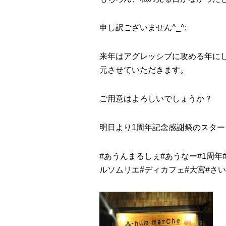
申し訳ございません^_^;
来年はアグレッシブに攻める年にし
元させていただきます。
ご用意はよろしいでしょうか？
明日より1周年記念感謝祭のスター
#
あうんまるしぇ
#
あうなー
#
1周年
ルソムリエ
#
ディカフェ
#
大宮
#
さい