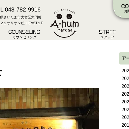
CO
L 048-782-9916
お
県さいたま市大宮区大門町
２２オリオンビル EAST１F
COUNSELING
STAFF
カウンセリング
スタッフ
ア
せ
20
20
20
20
20
20
20
20