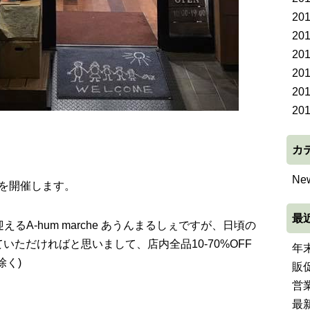
20
20
20
20
20
20
カ
Ne
祭を開催します。
最
えるA-hum marche あうんまるしぇですが、日頃の
ただければと思いまして、店内全品10-70%OFF
年
除く)
販
営
最