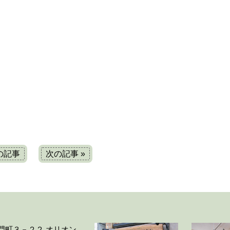
前の記事
次の記事 »
大門町３－２２ オリオン