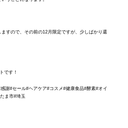
ますので、その前の12月限定ですが、少しばかり還
トです！
#
感謝
#
セール
#
ヘアケア
#
コスメ
#
健康食品
#
酵素
#
オイ
たま市
#
埼玉