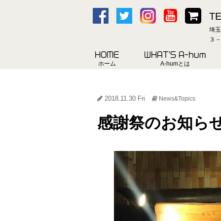
TE
埼玉
３－
HOME
WHAT'S A-hum
ホーム
A-humとは
2018.11.30 Fri
News&Topics
感謝祭のお知ら