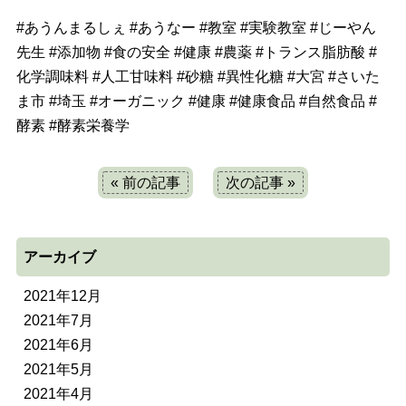
#
あうんまるしぇ
#
あうなー
#
教室
#
実験教室
#
じーやん
先生
#
添加物
#
食の安全
#
健康
#
農薬
#
トランス脂肪酸
#
化学調味料
#
人工甘味料
#
砂糖
#
異性化糖
#
大宮
#
さいた
ま市
#
埼玉
#
オーガニック
#健康
#
健康食品
#
自然食品
#
酵素
#
酵素栄養学
« 前の記事
次の記事 »
アーカイブ
2021年12月
2021年7月
2021年6月
2021年5月
2021年4月