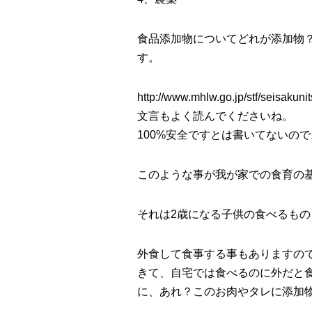
食品添加物についてどれが添加物
す。
http://www.mhlw.go.jp/stf/seisakun
文言もよく読んでくださいね。
100%安全ですとは書いてないので
このような事が我が家での食育の
それは2歳になる子供の食べるも
外食して食事する事もありますの
きて、自宅では食べるのに外だと
に、あれ？このお肉やタレに添加