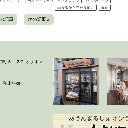
頑張るから当たり前に
食育
前の記事
次の記事 »
大門町３－２２ オリオン
ー、年末年始