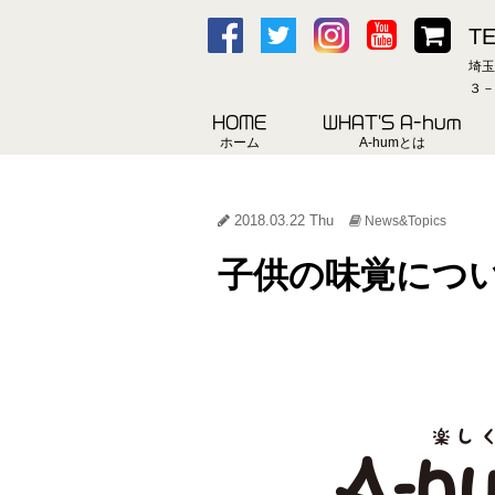
TE
埼玉
３－
HOME
WHAT'S A-hum
ホーム
A-humとは
2018.03.22 Thu
News&Topics
子供の味覚につ