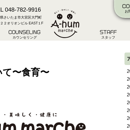
CO
L 048-782-9916
お
県さいたま市大宮区大門町
２２オリオンビル EAST１F
COUNSELING
STAFF
カウンセリング
スタッフ
いて〜食育〜
2
2
2
2
2
2
2
2