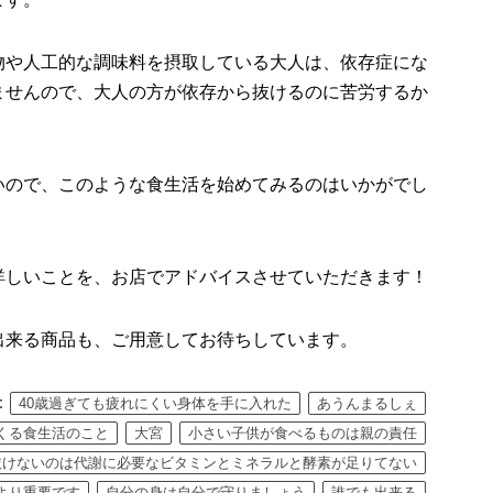
物や人工的な調味料を摂取している大人は、依存症にな
ませんので、大人の方が依存から抜けるのに苦労するか
いので、このような食生活を始めてみるのはいかがでし
詳しいことを、お店でアドバイスさせていただきます！
出来る商品も、ご用意してお待ちしています。
：
40歳過ぎても疲れにくい身体を手に入れた
あうんまるしぇ
くる食生活のこと
大宮
小さい子供が食べるものは親の責任
抜けないのは代謝に必要なビタミンとミネラルと酵素が足りてない
より重要です
自分の身は自分で守りましょう
誰でも出来る