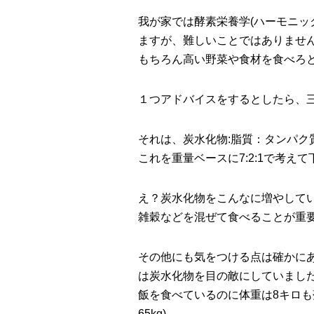
我が家では酵素栄養学(ハーモニッ
ますが、難しいことではありませ
もちろん高い野菜や食材を食べろ
１つアドバイスをするとしたら、
それは、炭水化物:脂質：タンパク
これを重量ベースに7:2:1で考え
え？炭水化物をこんなに増やして
雑穀などを混ぜて食べることが重
その他にも気をつける点は確かに
は炭水化物を目の敵にしていました
飯を食べているのに体重は8キロも落
65kg)