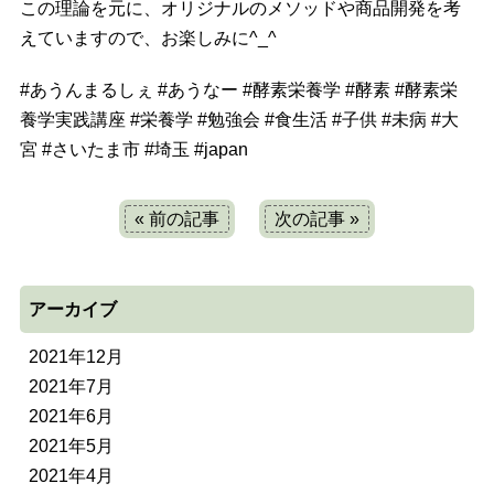
この理論を元に、オリジナルのメソッドや商品開発を考
えていますので、お楽しみに^_^
#
あうんまるしぇ
#
あうなー
#
酵素栄養学
#
酵素
#
酵素栄
養学実践講座
#
栄養学
#
勉強会
#
食生活
#
子供
#
未病
#
大
宮
#
さいたま市
#
埼玉
#
japan
« 前の記事
次の記事 »
アーカイブ
2021年12月
2021年7月
2021年6月
2021年5月
2021年4月