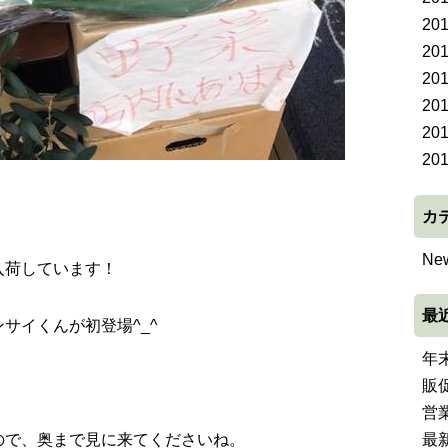
20
20
20
20
20
20
カ
Ne
入荷しています！
最
サイくんが初登場^_^
年
販
営
ので、奥まで見に来てくださいね。
最