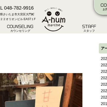
CO
L 048-782-9916
お
県さいたま市大宮区大門町
２２オリオンビル EAST１F
COUNSELING
STAFF
カウンセリング
スタッフ
ア
20
20
20
20
20
20
20
20