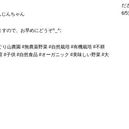
だ
6
んじんちゃん
すので、お早めにどうぞ^_^;
ぐり山農園
#
無農薬野菜
#
自然栽培
#
有機栽培
#
不耕
育
#
子供
#
自然食品
#
オーガニック
#
美味しい野菜
#
大