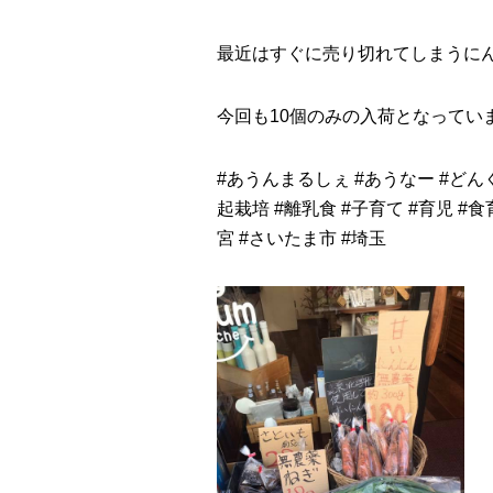
最近はすぐに売り切れてしまうに
今回も10個のみの入荷となっていま
#
あうんまるしぇ
#
あうなー
#
どん
起栽培
#
離乳食
#
子育て
#
育児
#
食
宮
#
さいたま市
#
埼玉