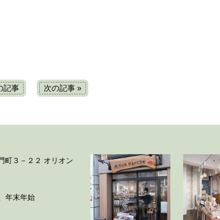
前の記事
次の記事 »
大門町３－２２ オリオン
ー、年末年始