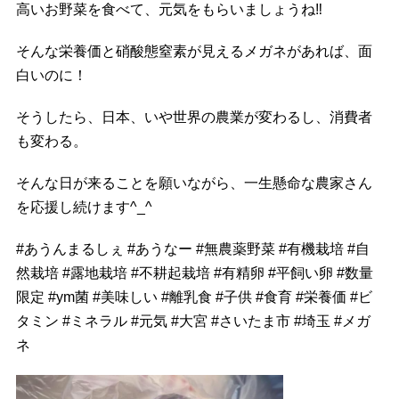
高いお野菜を食べて、元気をもらいましょうね
‼️
そんな栄養価と硝酸態窒素が見えるメガネがあれば、面
白いのに！
そうしたら、日本、いや世界の農業が変わるし、消費者
も変わる。
そんな日が来ることを願いながら、一生懸命な農家さん
を応援し続けます^_^
#
あうんまるしぇ
#
あうなー
#
無農薬野菜
#
有機栽培
#
自
然栽培
#
露地栽培
#
不耕起栽培
#
有精卵
#
平飼い卵
#
数量
限定
#
ym菌
#
美味しい
#
離乳食
#
子供
#
食育
#
栄養価
#
ビ
タミン
#
ミネラル
#
元気
#
大宮
#
さいたま市
#
埼玉
#
メガ
ネ