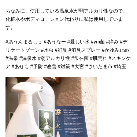
ちなみに、使用している温泉水が弱アルカリ性なので、
化粧水やボディローション代わりに私は使用していま
す。
#
あうんまるしぇ
#
あうなー
#
愛しい水
#
ym菌
#
痒み
#
デ
リケートゾーン
#
水虫
#
消臭
#
消臭スプレー
#
かゆみ止め
#
温泉
#
温泉水
#
弱アルカリ性
#
常在菌
#
肌荒れ
#
スキンケ
ア
#
あせも
#
予防
#
改善
#
対策
#
大宮
#
さいたま市
#
埼玉