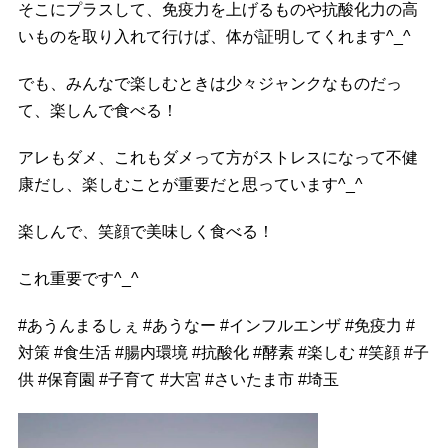
そこにプラスして、免疫力を上げるものや抗酸化力の高
いものを取り入れて行けば、体が証明してくれます^_^
でも、みんなで楽しむときは少々ジャンクなものだっ
て、楽しんで食べる！
アレもダメ、これもダメって方がストレスになって不健
康だし、楽しむことが重要だと思っています^_^
楽しんで、笑顔で美味しく食べる！
これ重要です^_^
#
あうんまるしぇ
#
あうなー
#
インフルエンザ
#
免疫力
#
対策
#
食生活
#
腸内環境
#
抗酸化
#
酵素
#
楽しむ
#
笑顔
#
子
供
#
保育園
#
子育て
#
大宮
#
さいたま市
#
埼玉