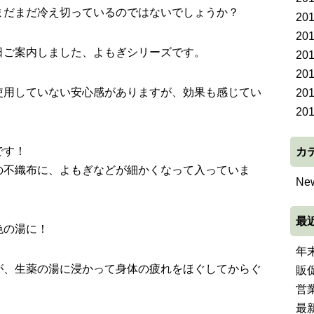
まだまだ冷え切っているのではないでしょうか？
20
20
日ご案内しました、よもぎシリーズです。
20
20
使用していない安心感がありますが、効果も感じてい
20
20
です！
カ
の不織布に、よもぎなどが細かくなって入っていま
Ne
最
色の湯に！
年
が、生薬の湯に浸かって身体の疲れをほぐしてからぐ
販
営
最