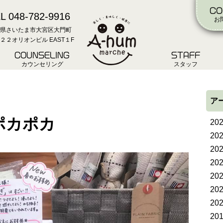
CO
L 048-782-9916
お
県さいたま市大宮区大門町
２２オリオンビル EAST１F
COUNSELING
STAFF
カウンセリング
スタッフ
ア
ポカポカ
20
20
20
20
20
20
20
20