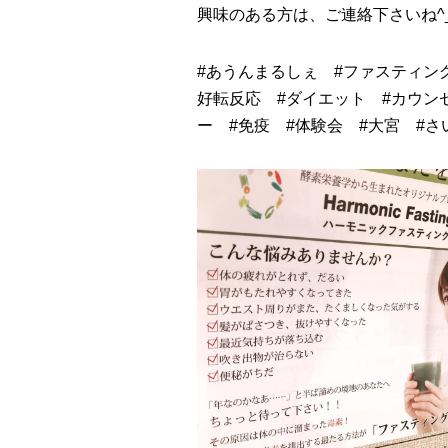
興味のある方は、ご連絡下さいね^_
#
あうんまるしぇ
#
ファスティン
好転反応
#
ダイエット
#
カウン
ー
#
免疫
#
体験会
#
大宮
#
さ