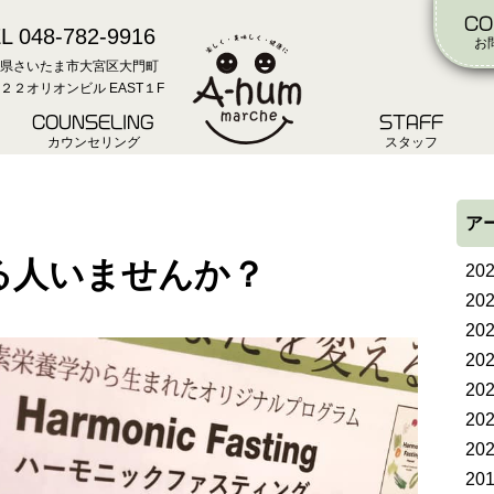
CO
L 048-782-9916
お
県さいたま市大宮区大門町
２２オリオンビル EAST１F
COUNSELING
STAFF
カウンセリング
スタッフ
ア
る人いませんか？
20
20
20
20
20
20
20
20