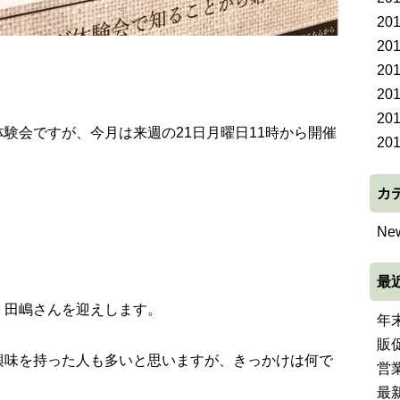
20
20
20
20
20
験会ですが、今月は来週の21日月曜日11時から開催
20
カ
Ne
最
、田嶋さんを迎えします。
年
販
興味を持った人も多いと思いますが、きっかけは何で
営
最