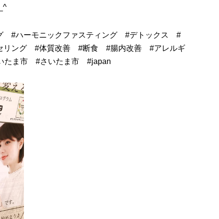
^
グ
#
ハーモニックファスティング
#
デトックス
#
セリング
#
体質改善
#
断食
#
腸内改善
#
アレルギ
いたま市
#さいたま市
#
japan