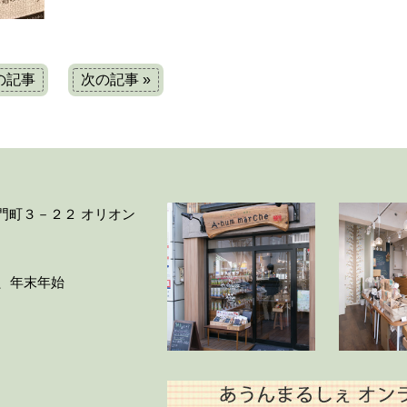
前の記事
次の記事 »
大門町３－２２ オリオン
ー、年末年始