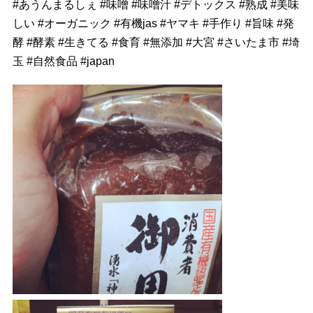
#
あうんまるしぇ
#
味噌
#
味噌汁
#
デトックス
#
熟成
#
美味
しい
#
オーガニック
#
有機jas
#
ヤマキ
#
手作り
#
旨味
#
発
酵
#
酵素
#
生きてる
#
食育
#
無添加
#
大宮
#
さいたま市
#
埼
玉
#
自然食品
#
japan